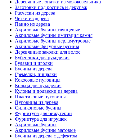
Деревянные лопатки из можжевельника
Заготовки под роспись и декупаж
Расчески из дерева
Четки из дерева
Панно из дерева
Акриловые бусины глянцевые
Акриловые бусины имитация камня
Акриловые бусины перламутровые
Акриловые фигурные бусины
Деревянные заколки для волос
Бубенчики для рукоделия
Булавки и иголки
Бусины из дерева
Гремелки, пищалки
Кокосовые пуговицы
Кольца для рукоделия
Кулоны и подвески из дерева
Пластиковые пуговицы
Пуговицы из дерева
Силиконовые бусины
Фурнитура для бижутерии
Фурнитура для игрушек
Акриловые бусины
Акриловые бусины матовые
Бусины из дерева с дефектом