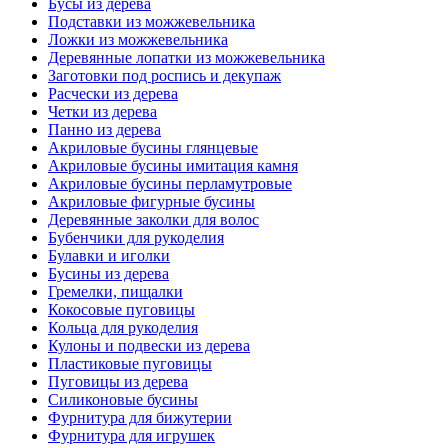
Бусы из дерева
Подставки из можжевельника
Ложки из можжевельника
Деревянные лопатки из можжевельника
Заготовки под роспись и декупаж
Расчески из дерева
Четки из дерева
Панно из дерева
Акриловые бусины глянцевые
Акриловые бусины имитация камня
Акриловые бусины перламутровые
Акриловые фигурные бусины
Деревянные заколки для волос
Бубенчики для рукоделия
Булавки и иголки
Бусины из дерева
Гремелки, пищалки
Кокосовые пуговицы
Кольца для рукоделия
Кулоны и подвески из дерева
Пластиковые пуговицы
Пуговицы из дерева
Силиконовые бусины
Фурнитура для бижутерии
Фурнитура для игрушек